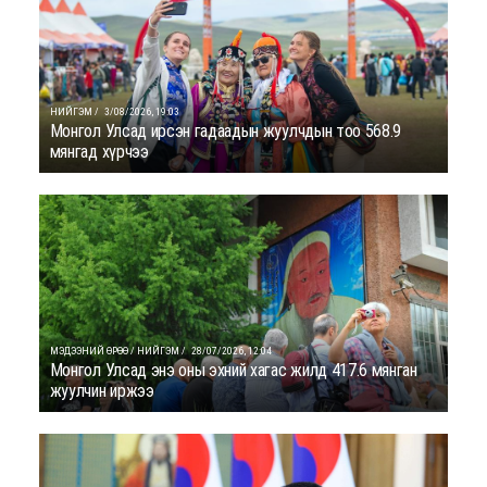
НИЙГЭМ /
3/08/2026, 19:03
Монгол Улсад ирсэн гадаадын жуулчдын тоо 568.9
мянгад хүрчээ
МЭДЭЭНИЙ ӨРӨӨ / НИЙГЭМ /
28/07/2026, 12:04
Монгол Улсад энэ оны эхний хагас жилд 417.6 мянган
жуулчин иржээ