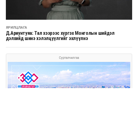
ЯРИЛЦЛАГА
Д.Ариунтуяа: Тал хээрээс хүргэх Монголын шийдэл
дэлхийд шинэ хэлэлцүүлгийг эхлүүлнэ
Сурталчилгаа