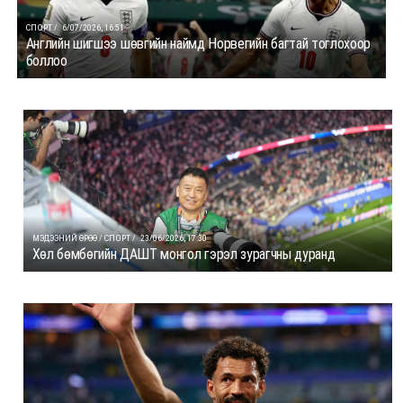
СПОРТ /
6/07/2026, 16:51
Английн шигшээ шөвгийн наймд Норвегийн багтай тоглохоор
боллоо
МЭДЭЭНИЙ ӨРӨӨ / СПОРТ /
23/06/2026, 17:30
Хөл бөмбөгийн ДАШТ монгол гэрэл зурагчны дуранд