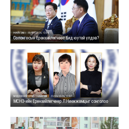
НИЙГЭМ /
19/07/2026, 13:54
Солонгосын Ерөнхийлөгчөөс бид юутай үлдэв?
МЭДЭЭНИЙ ӨРӨӨ / НИЙГЭМ /
23/06/2026, 17:07
МСНЭ-ийн Ерөнхийлөгчөөр Л.Нинжжамцыг сонголоо