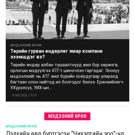
МЭДЭЭНИЙ ӨРӨӨ
Төрийн гурван өндөрлөг ямар компани
эзэмшдэг вэ?
Төрийн өндөр албан тушаалтнууд жил бүр хөрөнгө,
орлогын мэдүүлгээ АТГ-т шинэчлэн гаргадаг. Энэхүү
мэдээллийг нь АТГ жил бүрийн хоёрдугаар улиралд
багтаан олон нийтэд ил болгодог билээ. Ерөнхийлөгч
У.Хүрэлсүх, УИХ-ын...
3/08/2026, 19:31
МЭДЭЭНИЙ ӨРӨӨ
МЭДЭЭНИЙ ӨРӨӨ
Дэлхийн өвд бүртгэсэн “Чихэртийн зоо”-нд