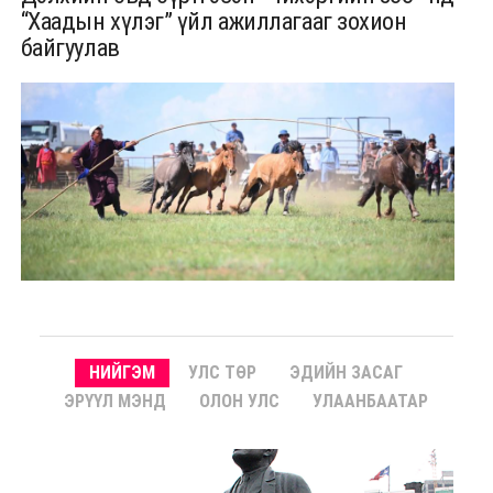
“Хаадын хүлэг” үйл ажиллагааг зохион
байгуулав
НИЙГЭМ
УЛС ТӨР
ЭДИЙН ЗАСАГ
ЭРҮҮЛ МЭНД
ОЛОН УЛС
УЛААНБААТАР