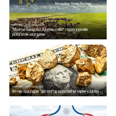
НИЙГЭМ /
20/07/2026, 16:20
“Монгол бахархал-Адууны соёл” гэрэл зургийн
үзэсгэлэн нээгдлээ
НИЙГЭМ /
29/06/2026, 16:07
Алтны ордуудаа “эргэлт”-д оруулалгүй харин ч удлаа