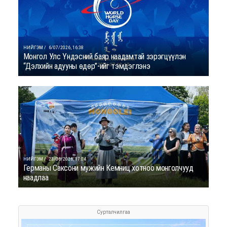
НИЙГЭМ /
6/07/2026, 16:38
Монгол Улс Үндэсний баяр наадамтай зэрэгцүүлэн
“Дэлхийн адууны өдөр”-ийг тэмдэглэнэ
НИЙГЭМ /
23/06/2026, 17:04
Германы Саксони мужийн Кемниц хотноо монголчууд
наадлаа
Сурталчилгаа