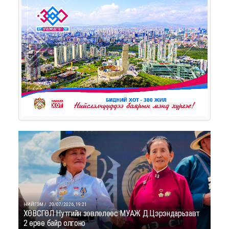
НИЙГЭМ /
20/07/2026, 19:21
ХӨВСГӨЛ Нутгийн зөвлөлөөс МУАЖ Д.Цэрэндарьзавт
2 өрөө байр олгоно