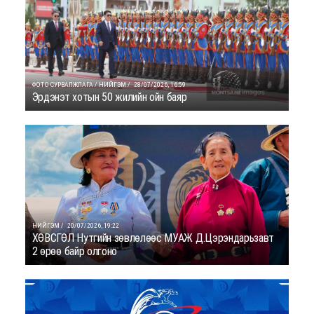
ФОТО СУРВАЛЖЛАГА / НИЙГЭМ /
28/07/2026, 16:59
Эрдэнэт хотын 50 жилийн ойн баяр
НИЙГЭМ /
20/07/2026, 19:22
ХӨВСГӨЛ Нутгийн зөвлөлөөс МУАЖ Д.Цэрэндарьзавт
2 өрөө байр олгоно