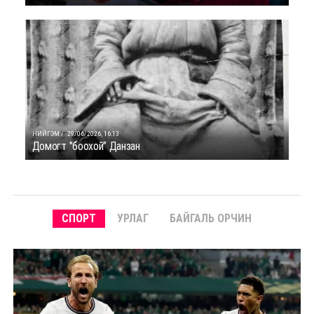
НИЙГЭМ /
29/06/2026, 16:13
Домогт "боохой” Данзан
СПОРТ
УРЛАГ
БАЙГАЛЬ ОРЧИН