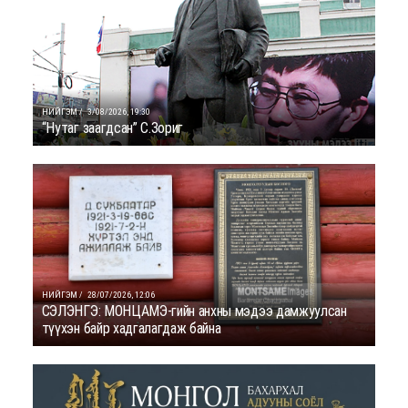
НИЙГЭМ /
3/08/2026, 19:30
“Нутаг заагдсан” С.Зориг
НИЙГЭМ /
28/07/2026, 12:06
СЭЛЭНГЭ: МОНЦАМЭ-гийн анхны мэдээ дамжуулсан
түүхэн байр хадгалагдаж байна