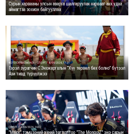
Сурын харвааны улсын аварга шалгаруулах харвааг анх удаа
аймагтаа зохион байгууллаа
ФОТО СУРВАЛЖЛАГА / СПОРТ /
8/06/2026, 17:21
Гэрэл зурагчин С.Энхжаргалын “Хүү төрвөл бөх болно” бүтээл
Ази тивд түрүүлжээ
СПОРТ /
4/06/2026, 16:02
"Major" тэмцээний эхний тоглолтоо "The MongolZ" энэ сарын