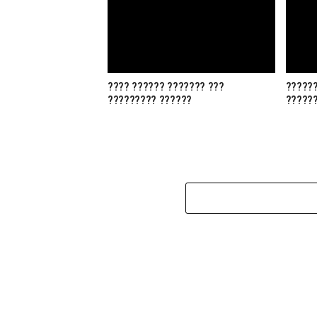
???? ?????? ??????? ???
??????
????????? ??????
?????