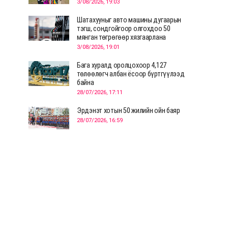
3/08/2026, 19:03
Шатахууныг авто машины дугаарын
тэгш, сондгойгоор олгохдоо 50
мянган төгрөгөөр хязгаарлана
3/08/2026, 19:01
Бага хуралд оролцохоор 4,127
төлөөлөгч албан ёсоор бүртгүүлээд
байна
28/07/2026, 17:11
Эрдэнэт хотын 50 жилийн ойн баяр
28/07/2026, 16:59
Д.Ариунтуяа: Тал хээрээс хүргэх
Монголын шийдэл дэлхийд шинэ
хэлэлцүүлгийг эхлүүлнэ
28/07/2026, 12:09
СЭЛЭНГЭ: МОНЦАМЭ-гийн анхны
мэдээ дамжуулсан түүхэн байр
хадгалагдаж байна
28/07/2026, 12:06