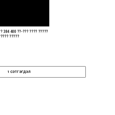
? 384 400 ??-??? ???? ?????
????? ?????
1 СЭТГЭГДЭЛ