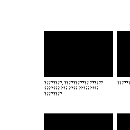
????????, ??????????? ??????
??????
??????? ??? ???? ?????????
????????