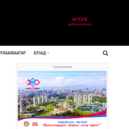
АРХИВ
archive.inet.mn
УЛААНБААТАР
БУСАД
Сурталчилгаа