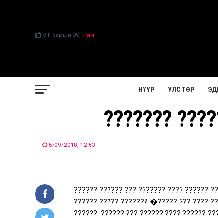
VIII сарын 09
,
Ням
НҮҮР
УЛС ТӨР
ЭД
??????? ????
5/09/2018, 12:53
?????? ?????? ??? ??????? ???? ?????? ??
?????? ????? ??????? �????? ??? ???? ??
??????. ?????? ??? ?????? ???? ?????? ??