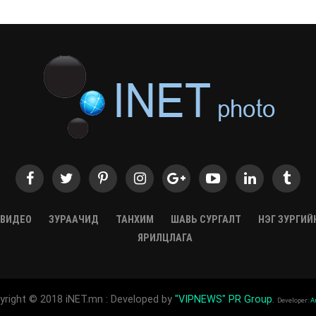
ВИДЕО
ЗУРААЧИД
ТАНХИМ
ШАВЬ СУРГАЛТ
НЭГ ЗУРГИЙ
ЯРИЛЦЛАГА
yright © 2018 iNET.mn : Developed by
"VIPNEWS" PR Group
.
Developer:
A