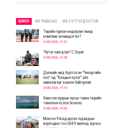
ШИНЭ
ИХ УНШСАН
ИХ СЭТГЭГДЭЛТЭЙ
Төрийн гурван өндөрлөг ямар
компани эзэмшдэг вэ?
3/08/2026, 19:31
“Нутаг заагдсан” С.Зориг
3/08/2026, 19:30
Дэлхийн өвд бүртгэсэн “Чихэртийн
зоо”-нд “Хаадын хүлэг” үйл
ажиллагааг зохион байгуулав
3/08/2026, 19:10
Хөвсгөл нуурын лусыг тахих төрийн
тахилгын ёслол боллоо
3/08/2026, 19:06
Монгол Улсад ирсэн гадаадын
жуулчдын тоо 568.9 мянгад хүрчээ