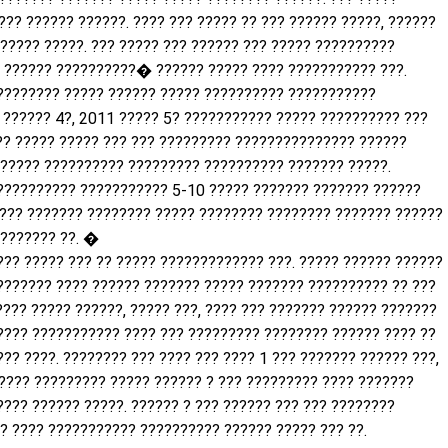
??? ?????? ??????. ???? ??? ????? ?? ??? ?????? ?????, ??????
????? ?????. ??? ????? ??? ?????? ??? ????? ??????????
 ?????? ??????????� ?????? ????? ???? ??????????? ???.
???????? ????? ?????? ????? ?????????? ???????????
 ?????? 4?, 2011 ????? 5? ??????????? ????? ?????????? ???
?? ????? ????? ??? ??? ????????? ??????????????? ??????
 ????? ?????????? ????????? ?????????? ??????? ?????.
?????????? ??????????? 5-10 ????? ??????? ??????? ??????
???? ??????? ???????? ????? ???????? ???????? ??????? ??????
??????? ??. �
??? ????? ??? ?? ????? ????????????? ???. ????? ?????? ??????
??????? ???? ?????? ??????? ????? ??????? ?????????? ?? ???
???? ????? ??????, ????? ???, ???? ??? ??????? ?????? ???????
???? ??????????? ???? ??? ????????? ???????? ?????? ???? ??
?? ????. ???????? ??? ???? ??? ???? 1 ??? ??????? ?????? ???,
???? ????????? ????? ?????? ? ??? ????????? ???? ???????
??? ?????? ?????. ?????? ? ??? ?????? ??? ??? ????????
? ???? ??????????? ?????????? ?????? ????? ??? ??.