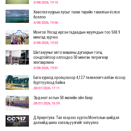
3/08/2026, 19:10
Хөвсгөл нуурын лусыг тахих төрийн тахилгын ёслол
боллоо
3/08/2026, 19:06
Монгол Улсад ирсэн гадаадын жуулчдын тоо 568.9
мянгад хүрчээ
3/08/2026, 19:03
Шатахууныг авто машины дугаарын тэгш,
сондгойгоор олгохдоо 50 мянган төгрөгөөр
хязгаарлана
3/08/2026, 19:01
Бага хуралд оролцохоор 4,127 төлөөлөгч албан ёсоор
бүртгүүлээд байна
28/07/2026, 17:11
Эрдэнэт хотын 50 жилийн ойн баяр
28/07/2026, 16:59
Д.Ариунтуяа: Тал хээрээс хүргэх Монголын шийдэл
дэлхийд шинэ хэлэлцүүлгийг эхлүүлнэ
28/07/2026, 12:09