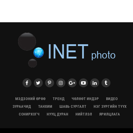
СЭЛЭНГЭ: МОНЦАМЭ-гийн анхны мэдээ дамжуулсан
түүхэн байр хадгалагдаж байна
28/07/2026, 12:06
Монгол Улсад энэ оны эхний хагас жилд 417.6 мянган
жуулчин иржээ
28/07/2026, 12:04
ХӨВСГӨЛ Нутгийн зөвлөлөөс МУАЖ Д.Цэрэндарьзавт
2 өрөө байр олгоно
20/07/2026, 19:22
ХӨВСГӨЛ Нутгийн зөвлөлөөс МУАЖ Д.Цэрэндарьзавт
2 өрөө байр олгоно
20/07/2026, 19:21
Тажикистан Улсын Ерөнхийлөгч төрийн айлчлал
хийхээр хүрэлцэн ирлээ
МЭДЭЭНИЙ ӨРӨӨ
ТРЕНД
ЧӨЛӨӨТ ИНДЭР
ВИДЕО
20/07/2026, 19:19
ЗУРААЧИД
ТАНХИМ
ШАВЬ СУРГАЛТ
НЭГ ЗУРГИЙН ТҮҮХ
Испанийн шигшээ баг ДАШТ-д хоёр дахь удаагаа
СОНИРХОГЧ
НУУЦ ДУРАН
НИЙТЛЭЛ
ЯРИЛЦЛАГА
түрүүллээ
20/07/2026, 16:22