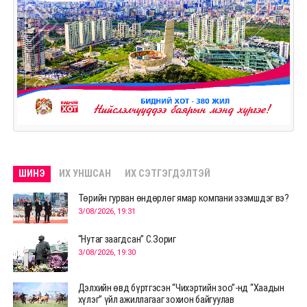
ШИНЭ
ИХ УНШСАН
ИХ СЭТГЭГДЭЛТЭЙ
Төрийн гурван өндөрлөг ямар компани эзэмшдэг вэ?
3/08/2026, 19:31
“Нутаг заагдсан” С.Зориг
3/08/2026, 19:30
Дэлхийн өвд бүртгэсэн “Чихэртийн зоо”-нд “Хаадын
хүлэг” үйл ажиллагааг зохион байгуулав