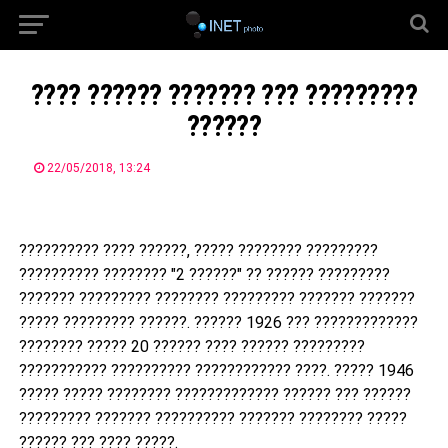
???? ?????? ??????? ??? ?????????
??????
22/05/2018, 13:24
?????????? ???? ??????, ????? ???????? ?????????
?????????? ???????? "2 ??????" ?? ?????? ?????????
??????? ????????? ???????? ????????? ??????? ???????
????? ????????? ??????. ?????? 1926 ??? ?????????????
???????? ????? 20 ?????? ???? ?????? ?????????
??????????? ?????????? ???????????? ????. ????? 1946
????? ????? ???????? ????????????? ?????? ??? ??????
????????? ??????? ?????????? ??????? ???????? ?????
?????? ??? ???? ?????.