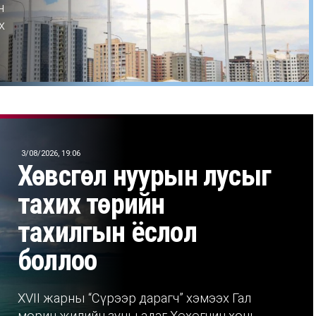
н
х
3/08/2026, 19:06
Хөвсгөл нуурын лусыг
тахих төрийн
тахилгын ёслол
боллоо
XVII жарны “Сүрээр дарагч” хэмээх Гал
морин жилийн зуны адаг Хөхөгчин хонь