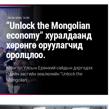
29/06/2026, 16:00
“Unlock the Mongolian
economy” хуралдаанд
хөрөнгө оруулагчид
оролцлоо.
Монгол Улсын Ерөнхий сайдын дэргэдэх
Эдийн засгийн зөвлөлийн “Unlock the
Mongolian...