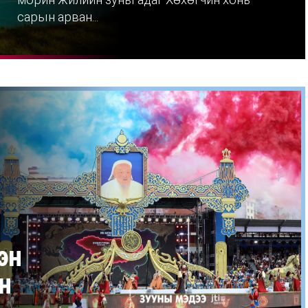
сарын арван...
эн
н