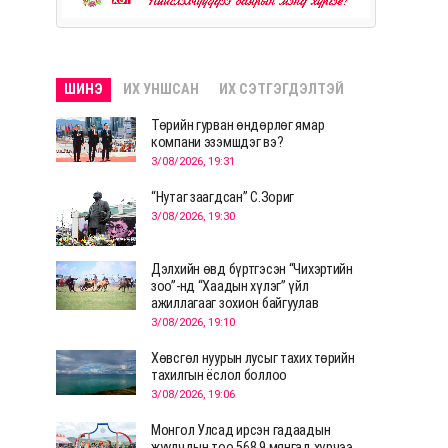
ШИНЭ
ИХ УНШСАН
ИХ СЭТГЭГДЭЛТЭЙ
Төрийн гурван өндөрлөг ямар
компани эзэмшдэг вэ?
3/08/2026, 19:31
“Нутаг заагдсан” С.Зориг
3/08/2026, 19:30
Дэлхийн өвд бүртгэсэн “Чихэртийн
зоо”-нд “Хаадын хүлэг” үйл
ажиллагааг зохион байгуулав
3/08/2026, 19:10
Хөвсгөл нуурын лусыг тахих төрийн
тахилгын ёслол боллоо
3/08/2026, 19:06
Монгол Улсад ирсэн гадаадын
жуулчдын тоо 568.9 мянгад хүрчээ