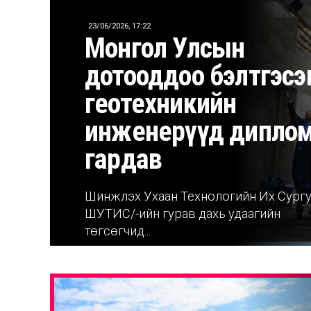
23/06/2026, 17:22
Монгол Улсын
дотооддоо бэлтгэсэ
геотехникийн
инженерүүд дипло
гардав
Шинжлэх Ухаан Технологийн Их Сургу
ШУТИС/-ийн гурав дахь удаагийн
төгсөгчид...