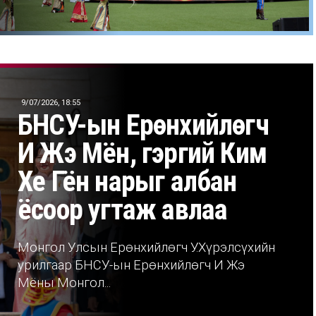
 820,
оо
9/07/2026, 18:55
БНСУ-ын Ерөнхийлөгч
И Жэ Мён, гэргий Ким
Хе Гён нарыг албан
ёсоор угтаж авлаа
Монгол Улсын Ерөнхийлөгч У.Хүрэлсүхийн
урилгаар БНСУ-ын Ерөнхийлөгч И Жэ
Мёны Монгол...