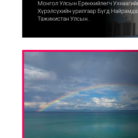
Монгол Улсын Ерөнхийлөгч Ухнаагий
Хүрэлсүхийн урилгаар Бүгд Найрамда
Тажикистан Улсын...