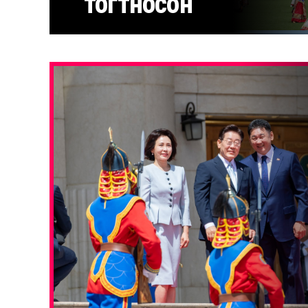
тогтносон
Тулгар төрийн 2235, Их Монгол Улсын
Үндэсний эрх чөлөө, тусгаар тогтнол
сэргээн...