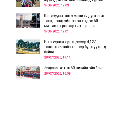
3/08/2026, 19:03
Шатахууныг авто машины дугаарын
тэгш, сондгойгоор олгохдоо 50
мянган төгрөгөөр хязгаарлана
3/08/2026, 19:01
Бага хуралд оролцохоор 4,127
төлөөлөгч албан ёсоор бүртгүүлээд
байна
28/07/2026, 17:11
Эрдэнэт хотын 50 жилийн ойн баяр
28/07/2026, 16:59
Д.Ариунтуяа: Тал хээрээс хүргэх
Монголын шийдэл дэлхийд шинэ
хэлэлцүүлгийг эхлүүлнэ
28/07/2026, 12:09
СЭЛЭНГЭ: МОНЦАМЭ-гийн анхны
мэдээ дамжуулсан түүхэн байр
хадгалагдаж байна
28/07/2026, 12:06