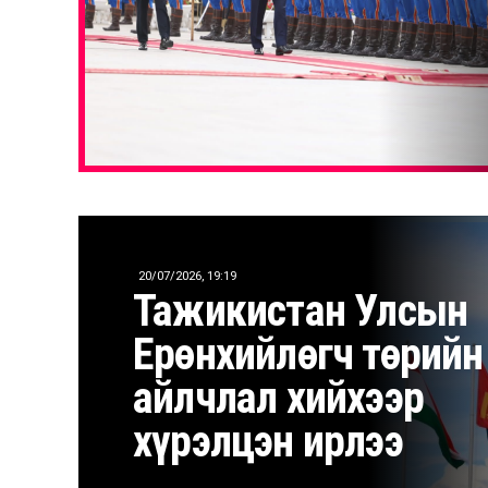
20/07/2026, 19:19
Тажикистан Улсын
Ерөнхийлөгч төрийн
айлчлал хийхээр
хүрэлцэн ирлээ