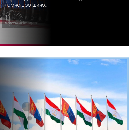
өмнө цоо шинэ...