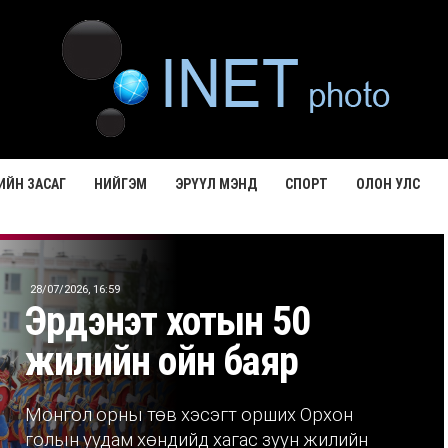
ИЙН ЗАСАГ
НИЙГЭМ
ЭРҮҮЛ МЭНД
СПОРТ
ОЛОН УЛС
28/07/2026, 16:59
Эрдэнэт хотын 50
жилийн ойн баяр
Монгол орны төв хэсэгт орших Орхон
голын уудам хөндийд хагас зуун жилийн