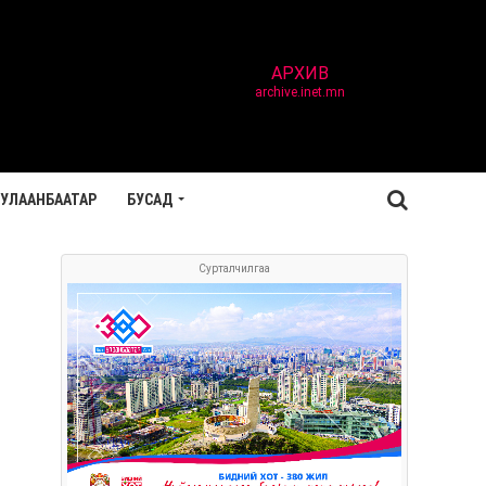
АРХИВ
archive.inet.mn
УЛААНБААТАР
БУСАД
Сурталчилгаа