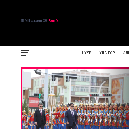
VIII сарын 08
,
Бямба
НҮҮР
УЛС ТӨР
ЭД