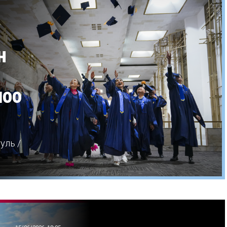
н
моо
уль /