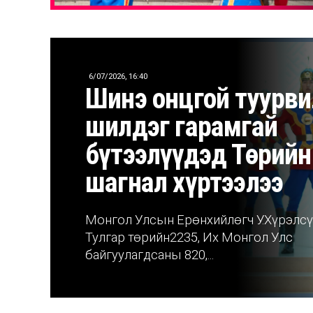
6/07/2026, 16:40
Шинэ онцгой туурви
шилдэг гарамгай
бүтээлүүдэд Төрийн
шагнал хүртээлээ
Монгол Улсын Ерөнхийлөгч У.Хүрэлсү
Тулгар төрийн2235, Их Монгол Улс
байгуулагдсаны 820,...