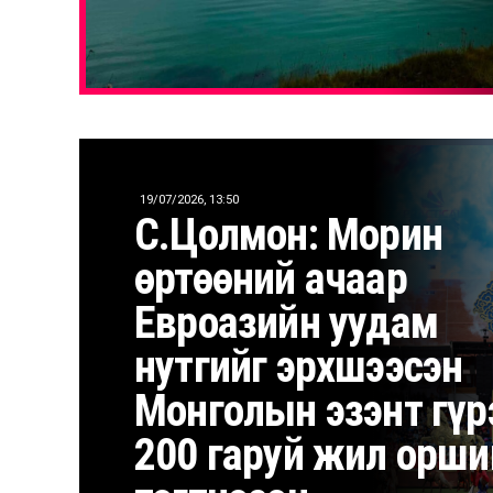
19/07/2026, 13:50
С.Цолмон: Морин
өртөөний ачаар
Евроазийн уудам
нутгийг эрхшээсэн
Монголын эзэнт гүр
200 гаруй жил орши