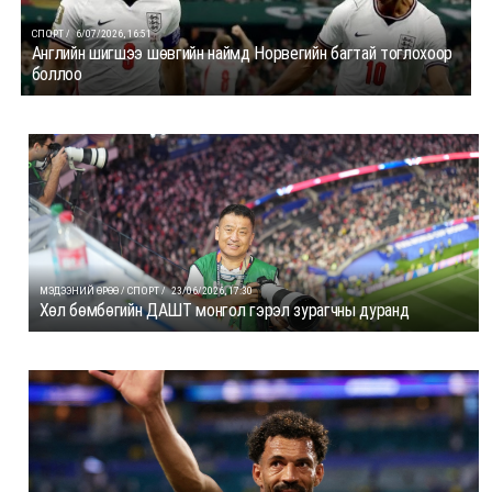
СПОРТ /
6/07/2026, 16:51
Английн шигшээ шөвгийн наймд Норвегийн багтай тоглохоор
боллоо
МЭДЭЭНИЙ ӨРӨӨ / СПОРТ /
23/06/2026, 17:30
Хөл бөмбөгийн ДАШТ монгол гэрэл зурагчны дуранд