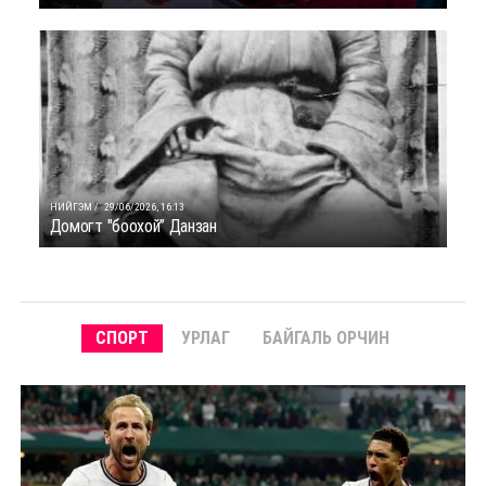
НИЙГЭМ /
29/06/2026, 16:13
Домогт "боохой” Данзан
СПОРТ
УРЛАГ
БАЙГАЛЬ ОРЧИН