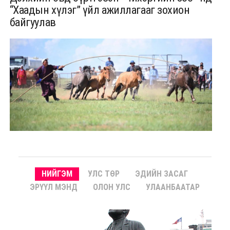
“Хаадын хүлэг” үйл ажиллагааг зохион
байгуулав
НИЙГЭМ
УЛС ТӨР
ЭДИЙН ЗАСАГ
ЭРҮҮЛ МЭНД
ОЛОН УЛС
УЛААНБААТАР