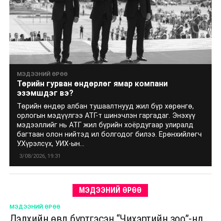
МЭДЭЭНИЙ ӨРӨӨ
Төрийн гурван өндөрлөг ямар компани
эзэмшдэг вэ?
Төрийн өндөр албан тушаалтнууд жил бүр хөрөнгө,
орлогын мэдүүлгээ АТГ-т шинэчлэн гаргадаг. Энэхүү
мэдээллийг нь АТГ жил бүрийн хоёрдугаар улиралд
багтаан олон нийтэд ил болгодог билээ. Ерөнхийлөгч
У.Хүрэлсүх, УИХ-ын...
3/08/2026, 19:31
МЭДЭЭНИЙ ӨРӨӨ
МЭДЭЭНИЙ ӨРӨӨ
Дэлхийн өвд бүртгэсэн “Чихэртийн зоо”-нд