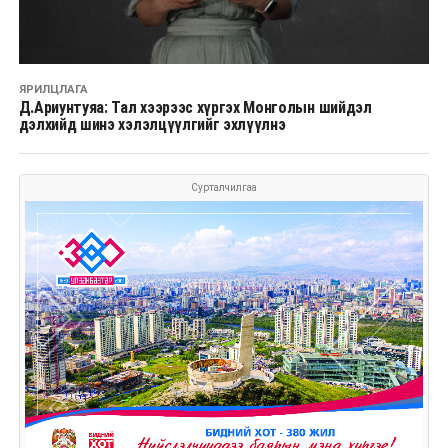
ЯРИЛЦЛАГА
Д.Ариунтуяа: Тал хээрээс хүргэх Монголын шийдэл
дэлхийд шинэ хэлэлцүүлгийг эхлүүлнэ
Сурталчилгаа