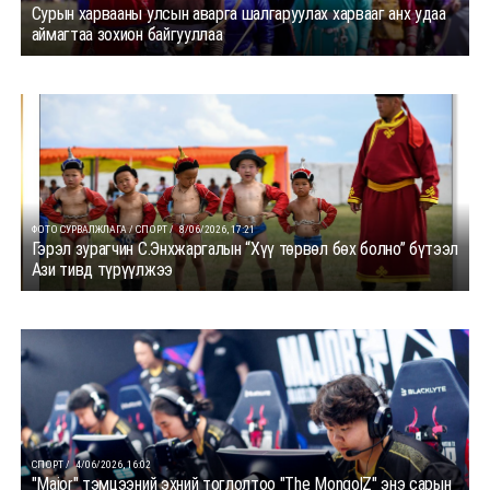
Сурын харвааны улсын аварга шалгаруулах харвааг анх удаа
аймагтаа зохион байгууллаа
ФОТО СУРВАЛЖЛАГА / СПОРТ /
8/06/2026, 17:21
Гэрэл зурагчин С.Энхжаргалын “Хүү төрвөл бөх болно” бүтээл
Ази тивд түрүүлжээ
СПОРТ /
4/06/2026, 16:02
"Major" тэмцээний эхний тоглолтоо "The MongolZ" энэ сарын