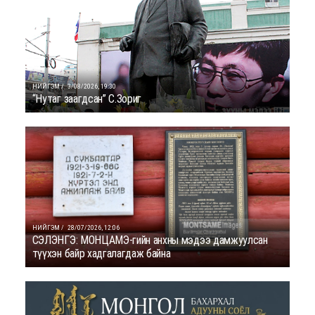
НИЙГЭМ /
3/08/2026, 19:30
“Нутаг заагдсан” С.Зориг
НИЙГЭМ /
28/07/2026, 12:06
СЭЛЭНГЭ: МОНЦАМЭ-гийн анхны мэдээ дамжуулсан
түүхэн байр хадгалагдаж байна