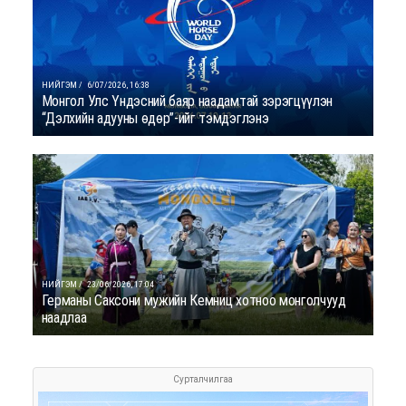
НИЙГЭМ /
6/07/2026, 16:38
Монгол Улс Үндэсний баяр наадамтай зэрэгцүүлэн
“Дэлхийн адууны өдөр”-ийг тэмдэглэнэ
НИЙГЭМ /
23/06/2026, 17:04
Германы Саксони мужийн Кемниц хотноо монголчууд
наадлаа
Сурталчилгаа