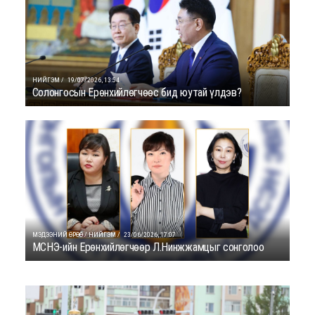
НИЙГЭМ /
19/07/2026, 13:54
Солонгосын Ерөнхийлөгчөөс бид юутай үлдэв?
МЭДЭЭНИЙ ӨРӨӨ / НИЙГЭМ /
23/06/2026, 17:07
МСНЭ-ийн Ерөнхийлөгчөөр Л.Нинжжамцыг сонголоо