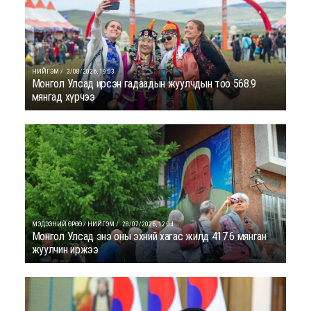
НИЙГЭМ /
3/08/2026, 19:03
Монгол Улсад ирсэн гадаадын жуулчдын тоо 568.9
мянгад хүрчээ
МЭДЭЭНИЙ ӨРӨӨ / НИЙГЭМ /
28/07/2026, 12:04
Монгол Улсад энэ оны эхний хагас жилд 417.6 мянган
жуулчин иржээ