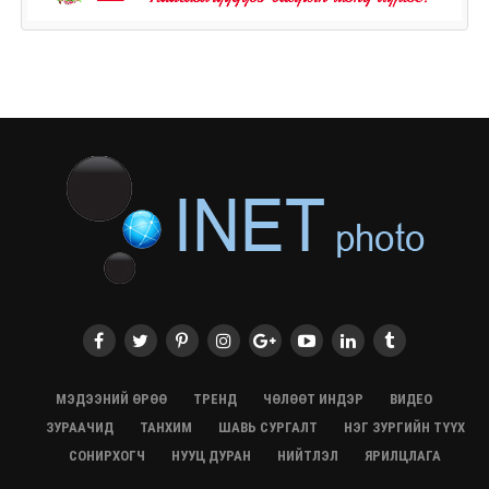
МЭДЭЭНИЙ ӨРӨӨ
ТРЕНД
ЧӨЛӨӨТ ИНДЭР
ВИДЕО
ЗУРААЧИД
ТАНХИМ
ШАВЬ СУРГАЛТ
НЭГ ЗУРГИЙН ТҮҮХ
СОНИРХОГЧ
НУУЦ ДУРАН
НИЙТЛЭЛ
ЯРИЛЦЛАГА