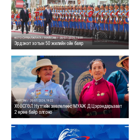
ФОТО СУРВАЛЖЛАГА / НИЙГЭМ /
28/07/2026, 16:59
Эрдэнэт хотын 50 жилийн ойн баяр
НИЙГЭМ /
20/07/2026, 19:22
ХӨВСГӨЛ Нутгийн зөвлөлөөс МУАЖ Д.Цэрэндарьзавт
2 өрөө байр олгоно