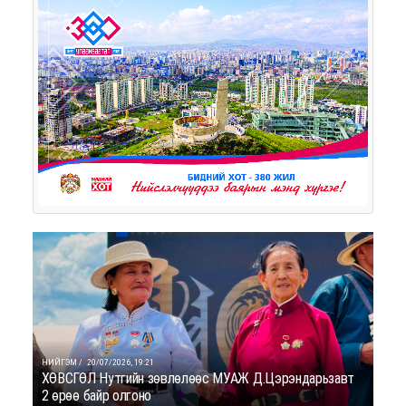
НИЙГЭМ /
20/07/2026, 19:21
ХӨВСГӨЛ Нутгийн зөвлөлөөс МУАЖ Д.Цэрэндарьзавт
2 өрөө байр олгоно