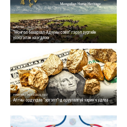
НИЙГЭМ /
20/07/2026, 16:20
“Монгол бахархал-Адууны соёл” гэрэл зургийн
үзэсгэлэн нээгдлээ
НИЙГЭМ /
29/06/2026, 16:07
Алтны ордуудаа “эргэлт”-д оруулалгүй харин ч удлаа