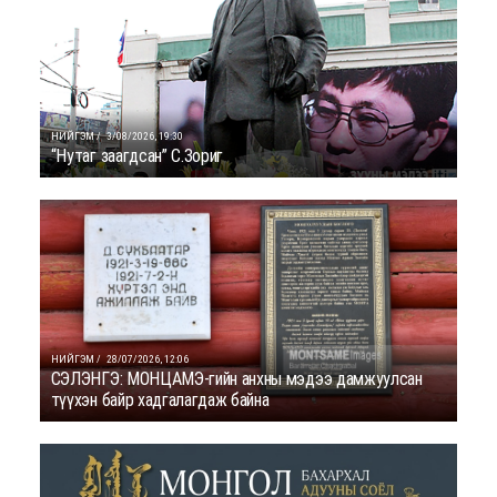
НИЙГЭМ /
3/08/2026, 19:30
“Нутаг заагдсан” С.Зориг
НИЙГЭМ /
28/07/2026, 12:06
СЭЛЭНГЭ: МОНЦАМЭ-гийн анхны мэдээ дамжуулсан
түүхэн байр хадгалагдаж байна