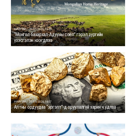
НИЙГЭМ /
20/07/2026, 16:20
“Монгол бахархал-Адууны соёл” гэрэл зургийн
үзэсгэлэн нээгдлээ
НИЙГЭМ /
29/06/2026, 16:07
Алтны ордуудаа “эргэлт”-д оруулалгүй харин ч удлаа