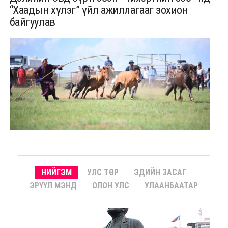
“Хаадын хүлэг” үйл ажиллагааг зохион
байгуулав
НИЙГЭМ
УЛС ТӨР
ЭДИЙН ЗАСАГ
ЭРҮҮЛ МЭНД
ОЛОН УЛС
УЛААНБААТАР