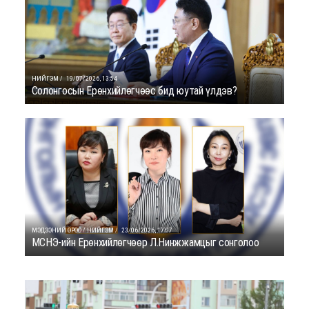
НИЙГЭМ /
19/07/2026, 13:54
Солонгосын Ерөнхийлөгчөөс бид юутай үлдэв?
МЭДЭЭНИЙ ӨРӨӨ / НИЙГЭМ /
23/06/2026, 17:07
МСНЭ-ийн Ерөнхийлөгчөөр Л.Нинжжамцыг сонголоо