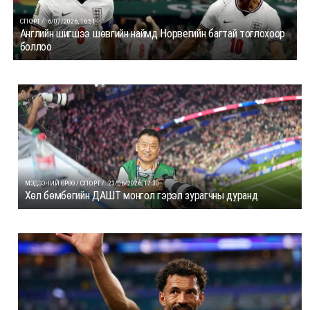
СПОРТ /
6/07/2026, 16:51
Английн шигшээ шөвгийн наймд Норвегийн багтай тоглохоор
боллоо
МЭДЭЭНИЙ ӨРӨӨ / СПОРТ /
23/06/2026, 17:30
Хөл бөмбөгийн ДАШТ монгол гэрэл зурагчны дуранд