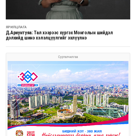
ЯРИЛЦЛАГА
Д.Ариунтуяа: Тал хээрээс хүргэх Монголын шийдэл
дэлхийд шинэ хэлэлцүүлгийг эхлүүлнэ
Сурталчилгаа