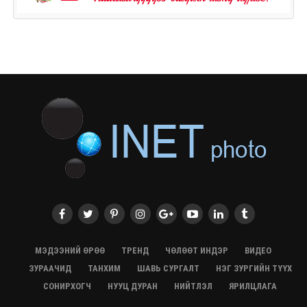
МЭДЭЭНИЙ ӨРӨӨ
ТРЕНД
ЧӨЛӨӨТ ИНДЭР
ВИДЕО
ЗУРААЧИД
ТАНХИМ
ШАВЬ СУРГАЛТ
НЭГ ЗУРГИЙН ТҮҮХ
СОНИРХОГЧ
НУУЦ ДУРАН
НИЙТЛЭЛ
ЯРИЛЦЛАГА