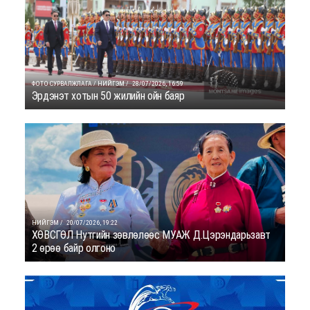
ФОТО СУРВАЛЖЛАГА / НИЙГЭМ /
28/07/2026, 16:59
Эрдэнэт хотын 50 жилийн ойн баяр
НИЙГЭМ /
20/07/2026, 19:22
ХӨВСГӨЛ Нутгийн зөвлөлөөс МУАЖ Д.Цэрэндарьзавт
2 өрөө байр олгоно