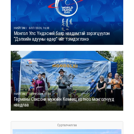
НИЙГЭМ /
6/07/2026, 16:38
Монгол Улс Үндэсний баяр наадамтай зэрэгцүүлэн
“Дэлхийн адууны өдөр”-ийг тэмдэглэнэ
НИЙГЭМ /
23/06/2026, 17:04
Германы Саксони мужийн Кемниц хотноо монголчууд
наадлаа
Сурталчилгаа