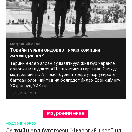
МЭДЭЭНИЙ ӨРӨӨ
Төрийн гурван өндөрлөг ямар компани
эзэмшдэг вэ?
Төрийн өндөр албан тушаалтнууд жил бүр хөрөнгө,
орлогын мэдүүлгээ АТГ-т шинэчлэн гаргадаг. Энэхүү
мэдээллийг нь АТГ жил бүрийн хоёрдугаар улиралд
багтаан олон нийтэд ил болгодог билээ. Ерөнхийлөгч
У.Хүрэлсүх, УИХ-ын...
3/08/2026, 19:31
МЭДЭЭНИЙ ӨРӨӨ
МЭДЭЭНИЙ ӨРӨӨ
Дэлхийн өвд бүртгэсэн “Чихэртийн зоо”-нд