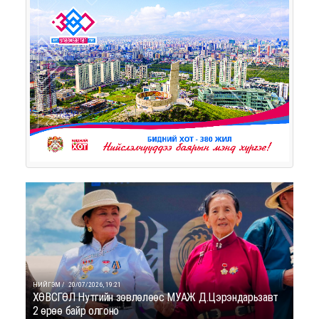
НИЙГЭМ /
20/07/2026, 19:21
ХӨВСГӨЛ Нутгийн зөвлөлөөс МУАЖ Д.Цэрэндарьзавт
2 өрөө байр олгоно