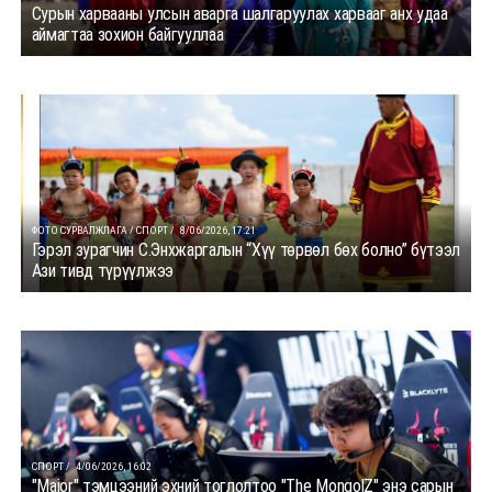
Сурын харвааны улсын аварга шалгаруулах харвааг анх удаа
аймагтаа зохион байгууллаа
ФОТО СУРВАЛЖЛАГА / СПОРТ /
8/06/2026, 17:21
Гэрэл зурагчин С.Энхжаргалын “Хүү төрвөл бөх болно” бүтээл
Ази тивд түрүүлжээ
СПОРТ /
4/06/2026, 16:02
"Major" тэмцээний эхний тоглолтоо "The MongolZ" энэ сарын