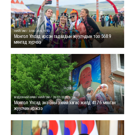
НИЙГЭМ /
3/08/2026, 19:03
Монгол Улсад ирсэн гадаадын жуулчдын тоо 568.9
мянгад хүрчээ
МЭДЭЭНИЙ ӨРӨӨ / НИЙГЭМ /
28/07/2026, 12:04
Монгол Улсад энэ оны эхний хагас жилд 417.6 мянган
жуулчин иржээ