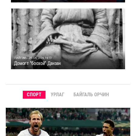
НИЙГЭМ /
29/06/2026, 16:13
Домогт "боохой” Данзан
СПОРТ
УРЛАГ
БАЙГАЛЬ ОРЧИН