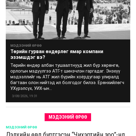
МЭДЭЭНИЙ ӨРӨӨ
Төрийн гурван өндөрлөг ямар компани
эзэмшдэг вэ?
Төрийн өндөр албан тушаалтнууд жил бүр хөрөнгө,
орлогын мэдүүлгээ АТГ-т шинэчлэн гаргадаг. Энэхүү
мэдээллийг нь АТГ жил бүрийн хоёрдугаар улиралд
багтаан олон нийтэд ил болгодог билээ. Ерөнхийлөгч
У.Хүрэлсүх, УИХ-ын...
3/08/2026, 19:31
МЭДЭЭНИЙ ӨРӨӨ
МЭДЭЭНИЙ ӨРӨӨ
Дэлхийн өвд бүртгэсэн “Чихэртийн зоо”-нд