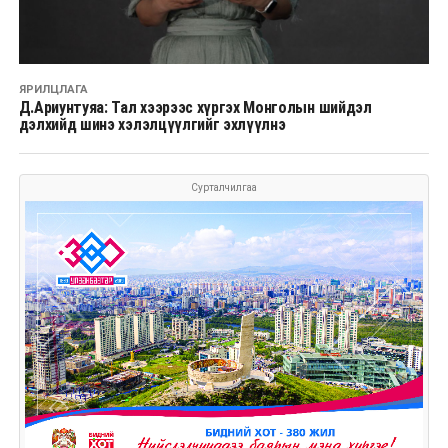
ЯРИЛЦЛАГА
Д.Ариунтуяа: Тал хээрээс хүргэх Монголын шийдэл
дэлхийд шинэ хэлэлцүүлгийг эхлүүлнэ
Сурталчилгаа