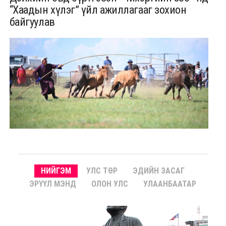
“Хаадын хүлэг” үйл ажиллагааг зохион
байгуулав
НИЙГЭМ
УЛС ТӨР
ЭДИЙН ЗАСАГ
ЭРҮҮЛ МЭНД
ОЛОН УЛС
УЛААНБААТАР