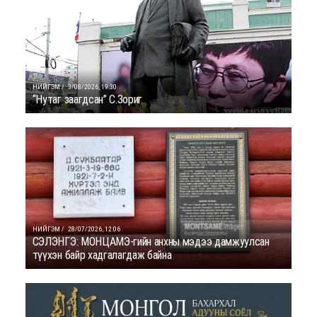
НИЙГЭМ /
3/08/2026, 19:30
“Нутаг заагдсан” С.Зориг
НИЙГЭМ /
28/07/2026, 12:06
СЭЛЭНГЭ: МОНЦАМЭ-гийн анхны мэдээ дамжуулсан
түүхэн байр хадгалагдаж байна