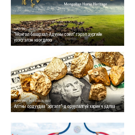
НИЙГЭМ /
20/07/2026, 16:20
“Монгол бахархал-Адууны соёл” гэрэл зургийн
үзэсгэлэн нээгдлээ
НИЙГЭМ /
29/06/2026, 16:07
Алтны ордуудаа “эргэлт”-д оруулалгүй харин ч удлаа