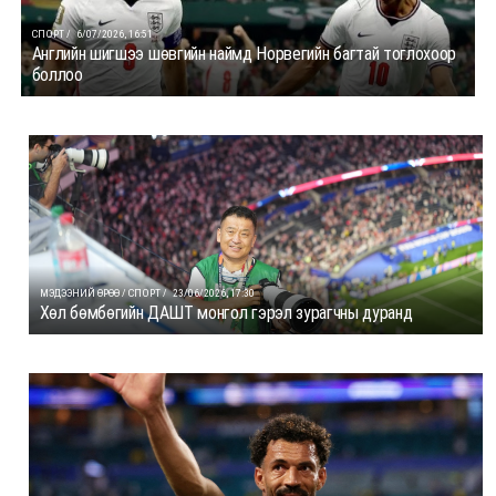
СПОРТ /
6/07/2026, 16:51
Английн шигшээ шөвгийн наймд Норвегийн багтай тоглохоор
боллоо
МЭДЭЭНИЙ ӨРӨӨ / СПОРТ /
23/06/2026, 17:30
Хөл бөмбөгийн ДАШТ монгол гэрэл зурагчны дуранд