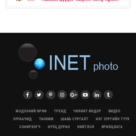
МЭДЭЭНИЙ ӨРӨӨ
ТРЕНД
ЧӨЛӨӨТ ИНДЭР
ВИДЕО
ЗУРААЧИД
ТАНХИМ
ШАВЬ СУРГАЛТ
НЭГ ЗУРГИЙН ТҮҮХ
СОНИРХОГЧ
НУУЦ ДУРАН
НИЙТЛЭЛ
ЯРИЛЦЛАГА