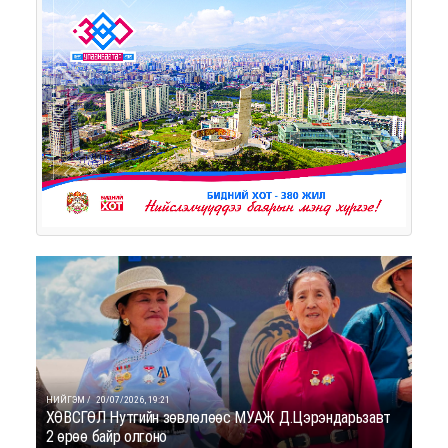
НИЙГЭМ /
20/07/2026, 19:21
ХӨВСГӨЛ Нутгийн зөвлөлөөс МУАЖ Д.Цэрэндарьзавт
2 өрөө байр олгоно