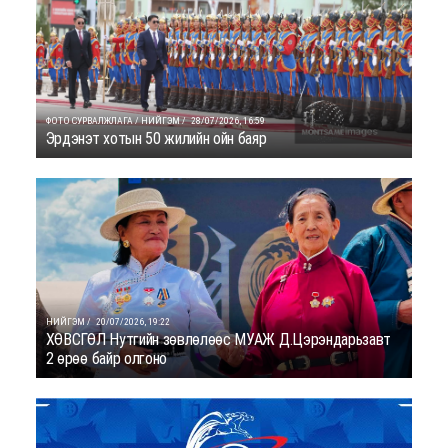
ФОТО СУРВАЛЖЛАГА / НИЙГЭМ /
28/07/2026, 16:59
Эрдэнэт хотын 50 жилийн ойн баяр
НИЙГЭМ /
20/07/2026, 19:22
ХӨВСГӨЛ Нутгийн зөвлөлөөс МУАЖ Д.Цэрэндарьзавт
2 өрөө байр олгоно