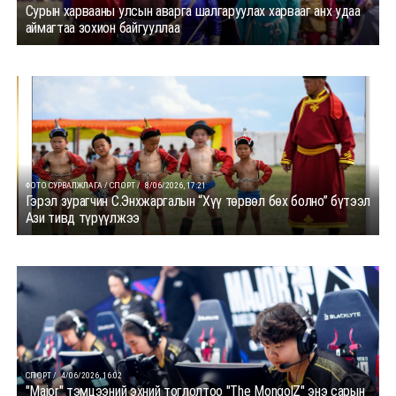
Сурын харвааны улсын аварга шалгаруулах харвааг анх удаа
аймагтаа зохион байгууллаа
ФОТО СУРВАЛЖЛАГА / СПОРТ /
8/06/2026, 17:21
Гэрэл зурагчин С.Энхжаргалын “Хүү төрвөл бөх болно” бүтээл
Ази тивд түрүүлжээ
СПОРТ /
4/06/2026, 16:02
"Major" тэмцээний эхний тоглолтоо "The MongolZ" энэ сарын