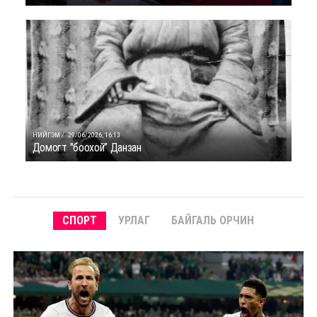
НИЙГЭМ /
29/06/2026, 16:13
Домогт "боохой” Данзан
СПОРТ
УРЛАГ
БАЙГАЛЬ ОРЧИН