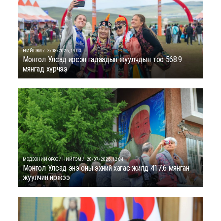
НИЙГЭМ /
3/08/2026, 19:03
Монгол Улсад ирсэн гадаадын жуулчдын тоо 568.9
мянгад хүрчээ
МЭДЭЭНИЙ ӨРӨӨ / НИЙГЭМ /
28/07/2026, 12:04
Монгол Улсад энэ оны эхний хагас жилд 417.6 мянган
жуулчин иржээ