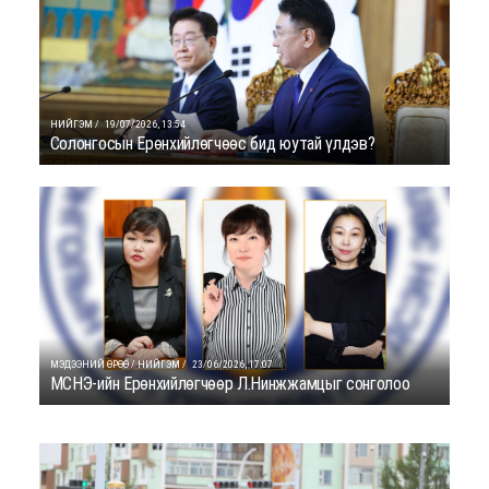
НИЙГЭМ /
19/07/2026, 13:54
Солонгосын Ерөнхийлөгчөөс бид юутай үлдэв?
МЭДЭЭНИЙ ӨРӨӨ / НИЙГЭМ /
23/06/2026, 17:07
МСНЭ-ийн Ерөнхийлөгчөөр Л.Нинжжамцыг сонголоо