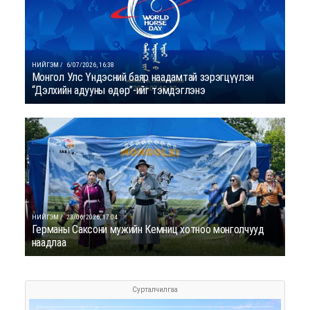
НИЙГЭМ /
6/07/2026, 16:38
Монгол Улс Үндэсний баяр наадамтай зэрэгцүүлэн
“Дэлхийн адууны өдөр”-ийг тэмдэглэнэ
НИЙГЭМ /
23/06/2026, 17:04
Германы Саксони мужийн Кемниц хотноо монголчууд
наадлаа
Сурталчилгаа