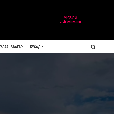
АРХИВ
archive.inet.mn
УЛААНБААТАР
БУСАД