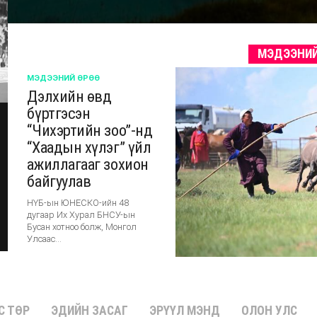
МЭДЭЭНИЙ
МЭДЭЭНИЙ ӨРӨӨ
Дэлхийн өвд
бүртгэсэн
“Чихэртийн зоо”-нд
“Хаадын хүлэг” үйл
ажиллагааг зохион
байгуулав
НҮБ-ын ЮНЕСКО-ийн 48
дугаар Их Хурал БНСУ-ын
Бусан хотноо болж, Монгол
Улсаас...
С ТӨР
ЭДИЙН ЗАСАГ
ЭРҮҮЛ МЭНД
ОЛОН УЛС