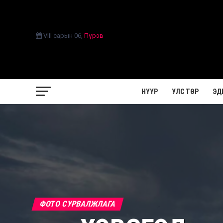
VIII сарын 06
,
Пүрэв
НҮҮР
УЛС ТӨР
ЭД
ФОТО СУРВАЛЖЛАГА