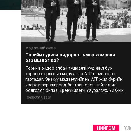
МЭДЭЭНИЙ ӨРӨӨ
Төрийн гурван өндөрлөг ямар компани
эзэмшдэг вэ?
Төрийн өндөр албан тушаалтнууд жил бүр
хөрөнгө, орлогын мэдүүлгээ АТГ-т шинэчлэн
гаргадаг. Энэхүү мэдээллийг нь АТГ жил бүрийн
хоёрдугаар улиралд багтаан олон нийтэд ил
болгодог билээ. Ерөнхийлөгч У.Хүрэлсүх, УИХ-ын...
3/08/2026, 19:31
НИЙГЭМ
УЛ