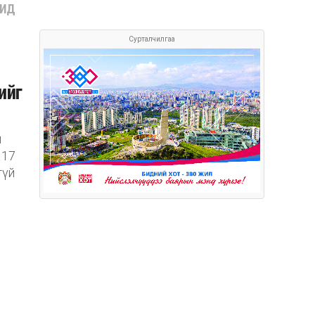
ЧИД
Сурталчилгаа
ийг
й
 17
гүй