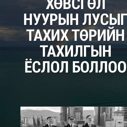
ХӨВСГӨЛ
НУУРЫН ЛУСЫ
ТАХИХ ТӨРИЙН
ТАХИЛГЫН
ЁСЛОЛ БОЛЛОО