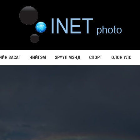
ИЙН ЗАСАГ
НИЙГЭМ
ЭРҮҮЛ МЭНД
СПОРТ
ОЛОН УЛС