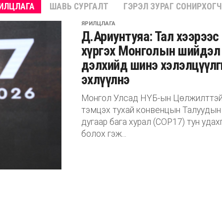
ИЛЦЛАГА
ШАВЬ СУРГАЛТ
ГЭРЭЛ ЗУРАГ СОНИРХОГ
ЯРИЛЦЛАГА
Д.Ариунтуяа: Тал хээрээс
хүргэх Монголын шийдэл
дэлхийд шинэ хэлэлцүүлг
эхлүүлнэ
Монгол Улсад НҮБ-ын Цөлжилттэ
тэмцэх тухай конвенцын Талуудын
дугаар бага хурал (COP17) тун удах
болох гэж...