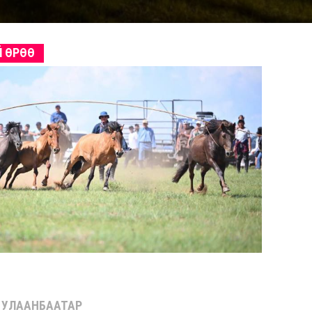
 ӨРӨӨ
УЛААНБААТАР